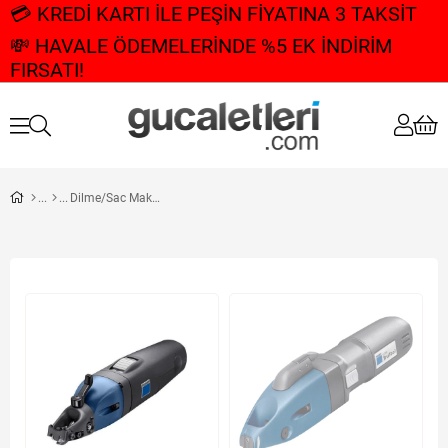
💳 KREDİ KARTI İLE PEŞİN FİYATINA 3 TAKSİT
💸 HAVALE ÖDEMELERİNDE %5 EK İNDİRİM
FIRSATI!
Dilme/Sac Makasları