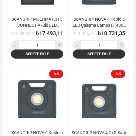
SCANGRIP MULTIMATCH 3
SCANGRIP NOVA 4 Kablolu
CONNECT Akülü LED
LED Çalışma Lambası (4000
Çalışma Lambası (3000
Lümen)
₺17.493,11
₺10.731,35
₺18.413,80
₺11.296,16
Lümen)
SEPETE EKLE
SEPETE EKLE
%5
%5
SCANGRIP NOVA 6 Kablolu
SCANGRIP NOVA 4 C+R Şarjlı