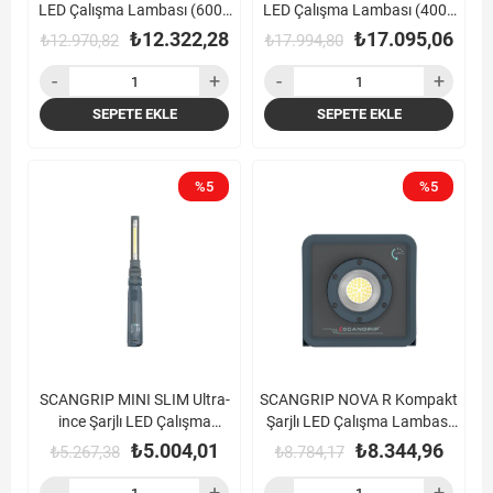
LED Çalışma Lambası (6000
LED Çalışma Lambası (4000
Lümen)
Lümen)
₺12.322,28
₺17.095,06
₺12.970,82
₺17.994,80
SEPETE EKLE
SEPETE EKLE
%5
%5
SCANGRIP MINI SLIM Ultra-
SCANGRIP NOVA R Kompakt
ince Şarjlı LED Çalışma
Şarjlı LED Çalışma Lambası
Lambası
(2000 Lümen)
₺5.004,01
₺8.344,96
₺5.267,38
₺8.784,17