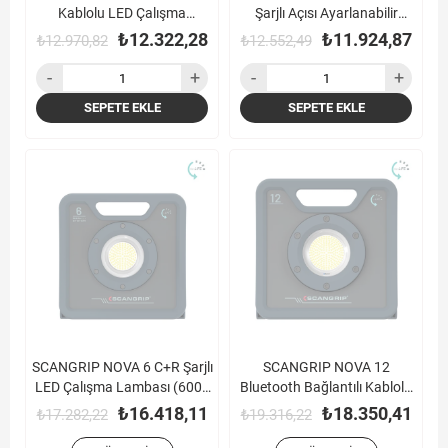
Kablolu LED Çalışma
Şarjlı Açısı Ayarlanabilir
Lambası (6000 Lümen)
Kaput Çalışma Lambası
₺12.322,28
₺11.924,87
₺12.970,82
₺12.552,49
(2000 Lümen)
SEPETE EKLE
SEPETE EKLE
SCANGRIP NOVA 6 C+R Şarjlı
SCANGRIP NOVA 12
LED Çalışma Lambası (6000
Bluetooth Bağlantılı Kablolu
Lümen)
LED Çalışma Lambası
₺16.418,11
₺18.350,41
₺17.282,22
₺19.316,22
(12000 Lümen)