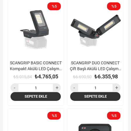
%5
%5
SCANGRIP BASIC CONNECT
SCANGRIP DUO CONNECT
Kompakt Akülü LED Çalışma
Çift Başlı Akülü LED Çalışma
Lambası (1000 Lümen)
Lambası (2500 Lümen)
₺4.765,05
₺6.355,98
₺5.015,84
₺6.690,50
SEPETE EKLE
SEPETE EKLE
%5
%5