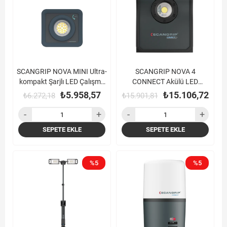
SCANGRIP NOVA MINI Ultra-
SCANGRIP NOVA 4
kompakt Şarjlı LED Çalışma
CONNECT Akülü LED
Lambası (1000 Lümen)
Çalışma Lambası (4000
₺5.958,57
₺15.106,72
₺6.272,18
₺15.901,81
Lümen)
SEPETE EKLE
SEPETE EKLE
%5
%5