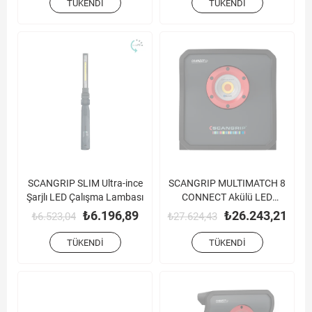
TÜKENDI
TÜKENDI
SCANGRIP SLIM Ultra-ince
SCANGRIP MULTIMATCH 8
Şarjlı LED Çalışma Lambası
CONNECT Akülü LED
Çalışma Lambası (8000
₺6.196,89
₺26.243,21
₺6.523,04
₺27.624,43
Lümen)
TÜKENDI
TÜKENDI