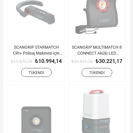
SCANGRIP STARMATCH
SCANGRIP MULTIMATCH 8
CRI+ Polisaj Makinesi için
CONNECT Akülü LED
Akülü LED Çalışma Lambası
Çalışma Lambası (220V
₺10.994,14
₺30.221,17
₺11.572,78
₺31.811,76
Dönüştürücü Adaptörlü)
TÜKENDI
TÜKENDI