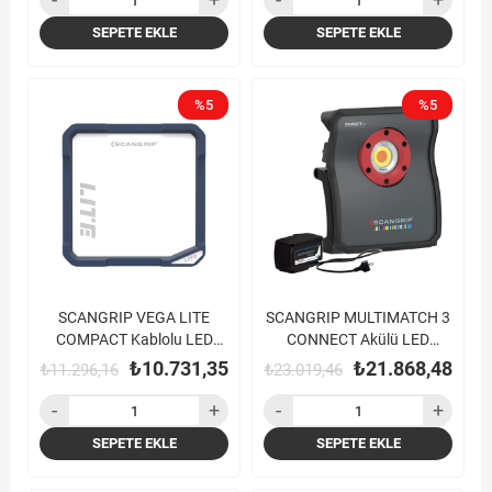
SEPETE EKLE
SEPETE EKLE
%5
%5
SCANGRIP VEGA LITE
SCANGRIP MULTIMATCH 3
COMPACT Kablolu LED
CONNECT Akülü LED
Çalışma Lambası (4000
Çalışma Lambası (220V
₺10.731,35
₺21.868,48
₺11.296,16
₺23.019,46
Lümen)
Dönüştürücü Adaptörlü)
SEPETE EKLE
SEPETE EKLE