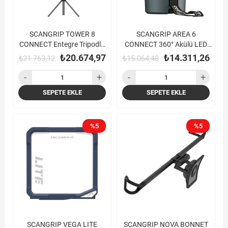
SCANGRIP TOWER 8
SCANGRIP AREA 6
CONNECT Entegre Tripodlu
CONNECT 360° Akülü LED
Akülü LED Çalışma Lambası
Çalışma Lambası (6000
₺20.674,97
₺14.311,26
₺21.763,12
₺15.064,48
(8000 Lümen)
Lümen)
SEPETE EKLE
SEPETE EKLE
%5
%5
SCANGRIP VEGA LITE
SCANGRIP NOVA BONNET