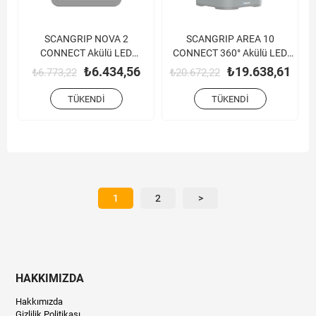
SCANGRIP NOVA 2
SCANGRIP AREA 10
CONNECT Akülü LED
CONNECT 360° Akülü LED
Çalışma Lambası (2000
Çalışma Lambası (10000
₺6.434,56
₺19.638,61
₺6.773,22
₺20.672,22
Lümen)
Lümen)
TÜKENDI
TÜKENDI
1
2
>
HAKKIMIZDA
Hakkımızda
Gizlilik Politikası